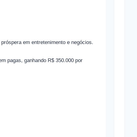
p
o
r
t
 próspera em entretenimento e negócios.
i
v
bem pagas, ganhando R$ 350.000 por
a
s
e
s
u
a
s
r
e