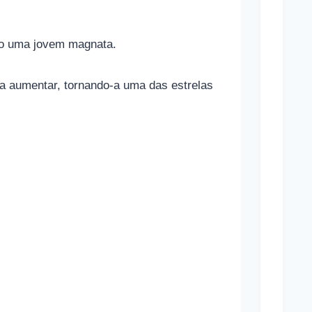
o
n
omo uma jovem magnata.
a
m
á a aumentar, tornando-a uma das estrelas
a
s
a
p
o
s
t
a
s
e
s