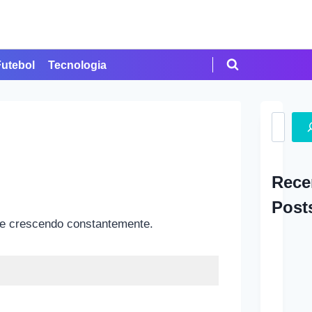
Futebol
Tecnologia
Search
Rece
Post
 e crescendo constantemente.
A Ap
em Cr
Como