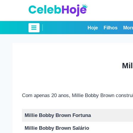
Pular
para
o
Conteúdo
Hoje
Filhos
Mor
Mi
Com apenas 20 anos, Millie Bobby Brown constru
Millie Bobby Brown Fortuna
Millie Bobby Brown Salário