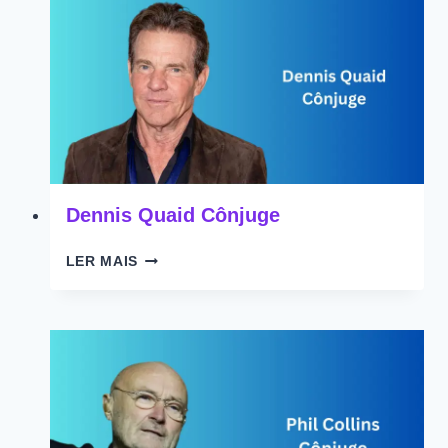
Dennis Quaid Cônjuge
DENNIS
LER MAIS
QUAID
CÔNJUGE