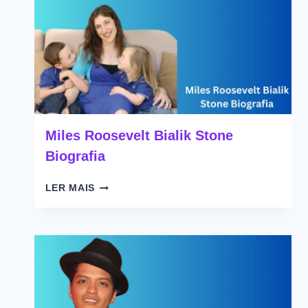
Miles Roosevelt Bialik Stone
Biografia
MILES
LER MAIS
ROOSEVELT
BIALIK
STONE
BIOGRAFIA