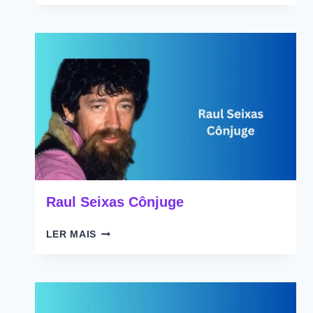
CÔNJUGE
Raul Seixas Cônjuge
RAUL
LER MAIS
SEIXAS
CÔNJUGE