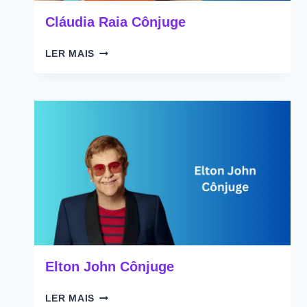
Cláudia Raia Cônjuge
CLÁUDIA
LER MAIS
RAIA
CÔNJUGE
Elton John Cônjuge
ELTON
LER MAIS