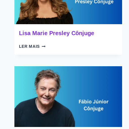
Lisa Marie Presley Cônjuge
LISA
LER MAIS
MARIE
PRESLEY
CÔNJUGE