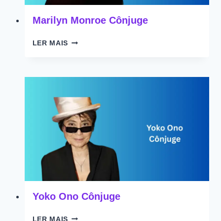
Marilyn Monroe Cônjuge
MARILYN
LER MAIS
MONROE
CÔNJUGE
Yoko Ono Cônjuge
YOKO
LER MAIS