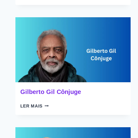
JOHN
CÔNJUGE
Gilberto Gil Cônjuge
GILBERTO
LER MAIS
GIL
CÔNJUGE