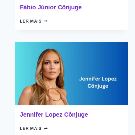
Fábio Júnior Cônjuge
FÁBIO
LER MAIS
JÚNIOR
CÔNJUGE
Jennifer Lopez Cônjuge
JENNIFER
LER MAIS
LOPEZ