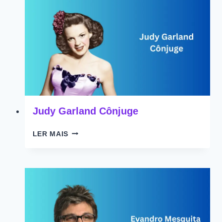
Judy Garland Cônjuge
JUDY
LER MAIS
GARLAND
CÔNJUGE