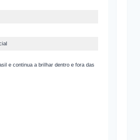
Brasi
Estã
Apos
Contr
Infla
cial
C
l e continua a brilhar dentro e fora das
o
m
o
f
u
n
c
i