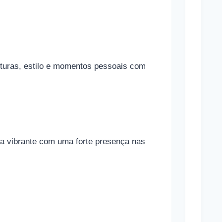
o
n
a
m
nturas, estilo e momentos pessoais com
a
s
a
p
o
la vibrante com uma forte presença nas
s
t
a
s
e
s