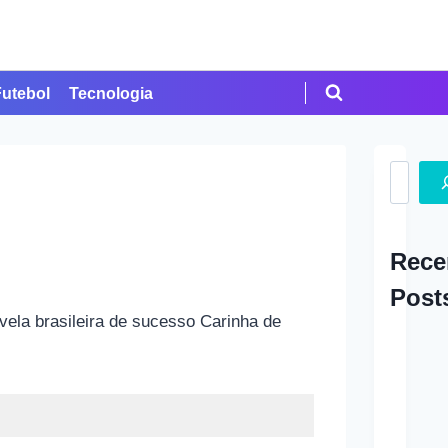
Futebol
Tecnologia
Search
Rece
Post
ela brasileira de sucesso Carinha de
A Ap
em Cr
Como