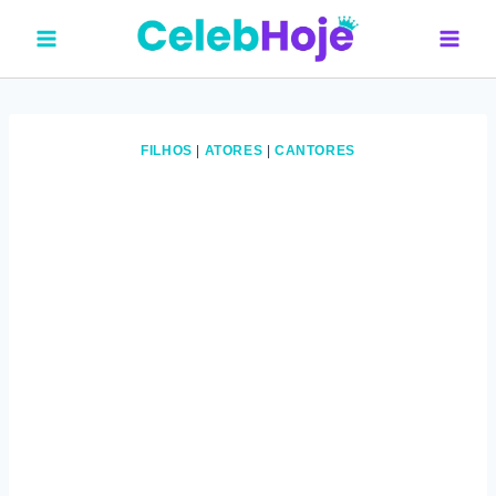
Pular
para
o
Conteúdo
FILHOS
|
ATORES
|
CANTORES