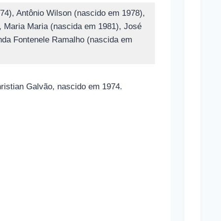
Brasi
74), Antônio Wilson (nascido em 1978),
Estã
, Maria Maria (nascida em 1981), José
Apos
inda Fontenele Ramalho (nascida em
Contr
Infla
hristian Galvão, nascido em 1974.
C
o
m
o
f
u
n
c
i