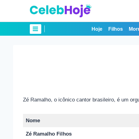
Pular
para
o
Conteúdo
Hoje
Filhos
Mor
Zé Ramalho, o icônico cantor brasileiro, é um org
Nome
Zé Ramalho Filhos