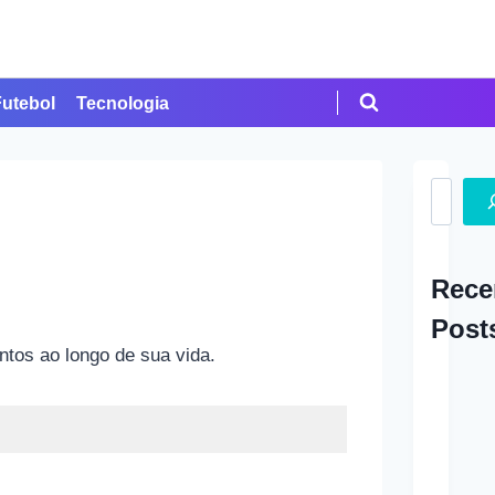
Futebol
Tecnologia
Search
Rece
Post
ntos ao longo de sua vida.
A Ap
em Cr
Como