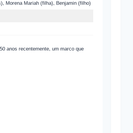
Brasi
), Morena Mariah (filha), Benjamin (filho)
Estã
Apos
Contr
Infla
ou 50 anos recentemente, um marco que
C
o
m
o
f
u
n
c
i