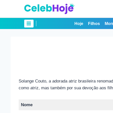
Pular
para
o
Conteúdo
Hoje
Filhos
Mor
Solange Couto, a adorada atriz brasileira renoma
como atriz, mas também por sua devoção aos filh
Nome