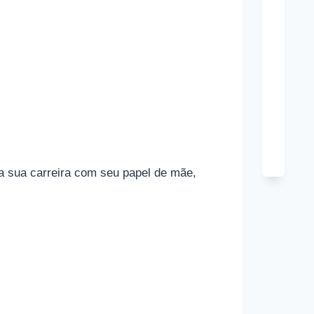
Tony
Hard
Cônj
Kim
Cattra
Cônj
a sua carreira com seu papel de mãe,