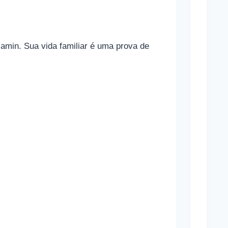
o
n
a
amin. Sua vida familiar é uma prova de
m
a
s
a
p
o
s
t
a
s
e
s