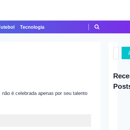
Futebol
Tecnologia
Search
Rece
Post
 não é celebrada apenas por seu talento
A Ap
em Cr
Como