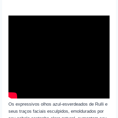
Os expressivos olhos azul-esverdeados de Rulli e
seus traços faciais esculpidos, emoldurados por