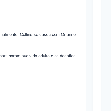
g
r
a
s
 Finalmente, Collins se casou com Orianne
Mara
Marav
artilharam sua vida adulta e os desafios
Cônj
Sand
Bullo
Cônj