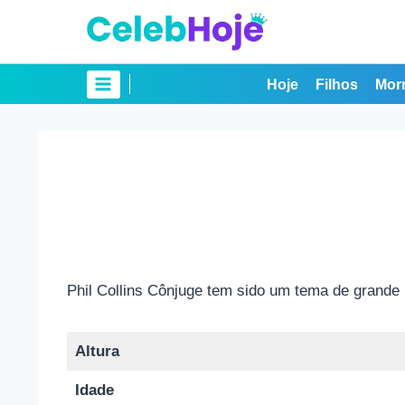
Pular
para
o
Conteúdo
Hoje
Filhos
Mor
Phil Collins Cônjuge tem sido um tema de grande 
Altura
Idade