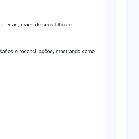
o
n
rceiras, mães de seus filhos e
a
m
a
esafios e reconciliações, mostrando como
s
a
p
o
s
t
a
s
e
s