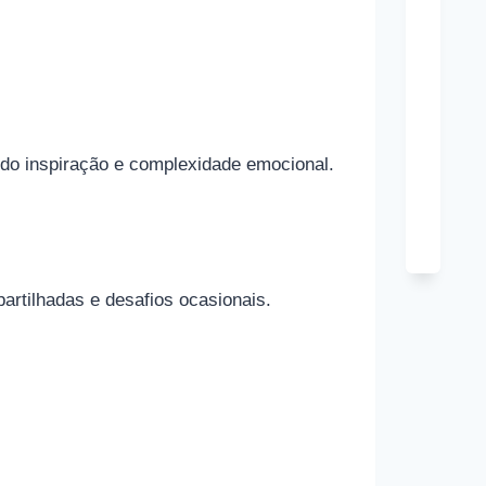
Tony
Hard
Cônj
Kim
ando inspiração e complexidade emocional.
Cattra
Cônj
rtilhadas e desafios ocasionais.