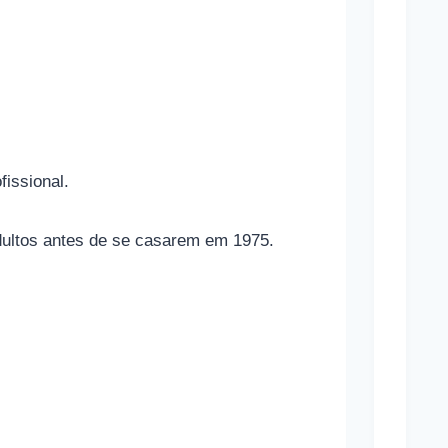
p
o
r
t
i
v
fissional.
a
s
adultos antes de se casarem em 1975.
e
s
u
a
s
r
e