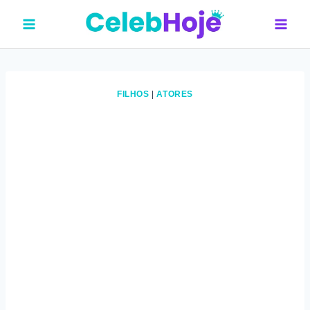
Pular
para
o
Conteúdo
FILHOS
|
ATORES