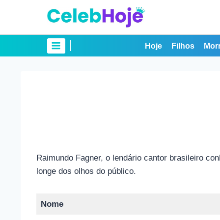
Pular
para
o
Conteúdo
Hoje
Filhos
Mor
Raimundo Fagner, o lendário cantor brasileiro c
longe dos olhos do público.
Nome