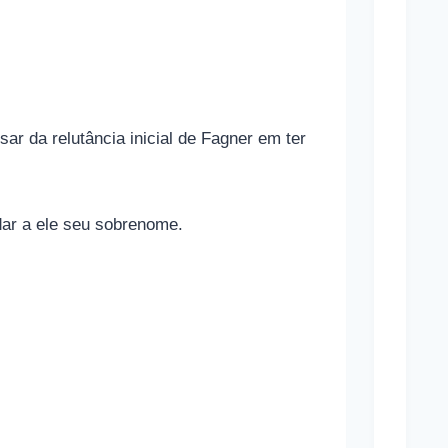
p
o
r
t
ar da relutância inicial de Fagner em ter
i
v
a
dar a ele seu sobrenome.
s
e
s
u
a
s
r
e