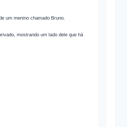
o
n
ai de um menino chamado Bruno.
a
m
rivado, mostrando um lado dele que há
a
s
a
p
o
s
t
a
s
e
s