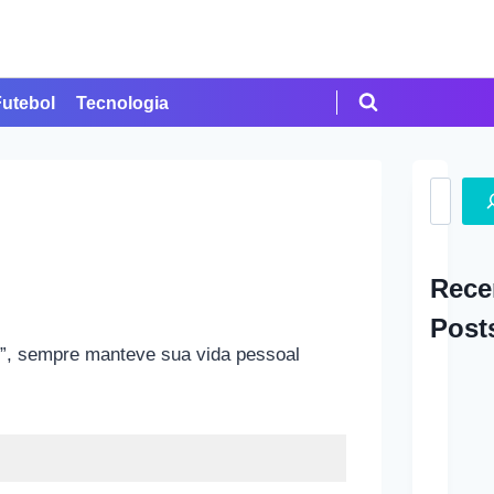
Futebol
Tecnologia
Search
Rece
Post
r”, sempre manteve sua vida pessoal
A Ap
em Cr
Como