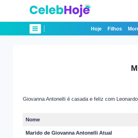
Pular
para
o
Conteúdo
Hoje
Filhos
Mor
M
Giovanna Antonelli é casada e feliz com Leonardo 
Nome
Marido de Giovanna Antonelli Atual