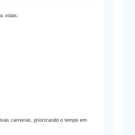
Brasi
Estã
s vidas.
Apos
Contr
Infla
C
o
m
o
f
u
n
vas carreiras, priorizando o tempo em
c
i