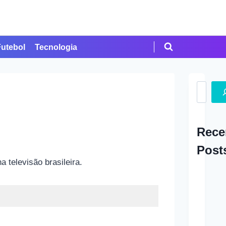
Futebol
Tecnologia
Search
Rece
Post
 televisão brasileira.
A Ap
em Cr
Como