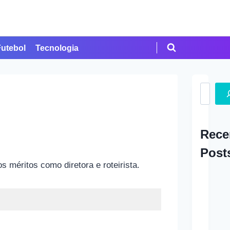
Futebol
Tecnologia
Search
Rece
Post
os méritos como diretora e roteirista.
A Ap
em Cr
Como