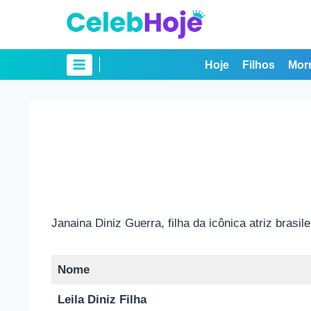
Pular
para
o
Conteúdo
Hoje
Filhos
Mor
Janaina Diniz Guerra, filha da icônica atriz brasil
Nome
Leila Diniz Filha