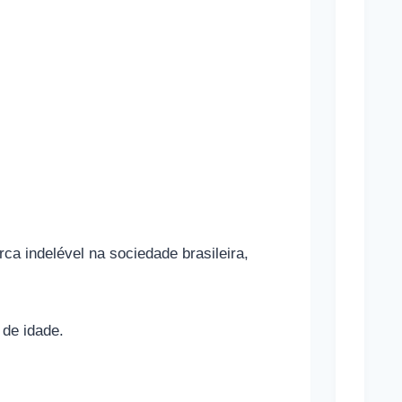
g
r
a
s
Mara
Marav
Cônj
a indelével na sociedade brasileira,
Sand
Bullo
 de idade.
Cônj