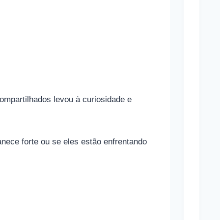
p
o
r
t
i
v
a
mpartilhados levou à curiosidade e
s
e
nece forte ou se eles estão enfrentando
s
u
a
s
r
e