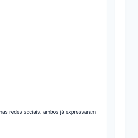
g
r
a
s
Mara
Marav
Cônj
Sand
Bullo
 nas redes sociais, ambos já expressaram
Cônj