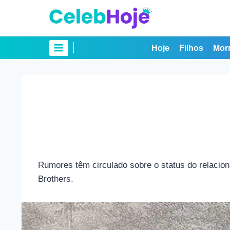
Pular
para
o
Conteúdo
Hoje
Filhos
Mor
Rumores têm circulado sobre o status do relacio
Brothers.