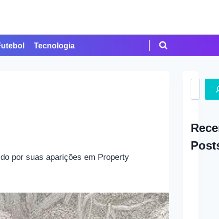
Futebol
Tecnologia
Search
Rece
Post
ido por suas aparições em Property
A Ap
em Cr
Como