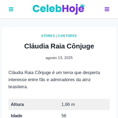
Pular
para
o
Conteúdo
ATORES
|
CANTORES
Cláudia Raia Cônjuge
agosto 13, 2025
Cláudia Raia Cônjuge é um tema que desperta
interesse entre fãs e admiradores da atriz
brasileira.
Altura
1,66 m
Idade
58