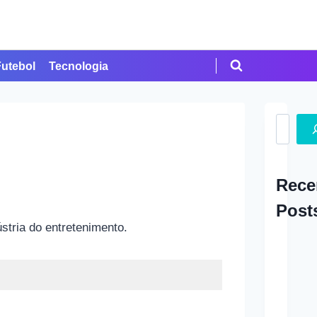
Futebol
Tecnologia
Search
Rece
Post
stria do entretenimento.
A Ap
em Cr
Como