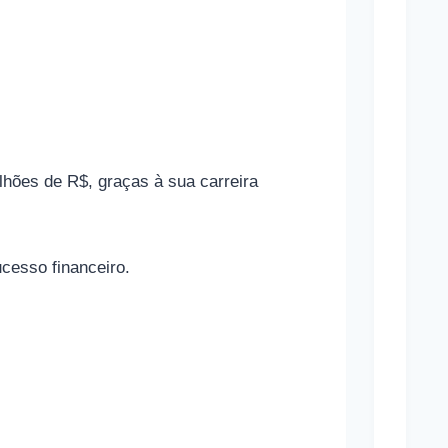
p
o
r
t
i
v
hões de R$, graças à sua carreira
a
s
e
cesso financeiro.
s
u
a
s
r
e