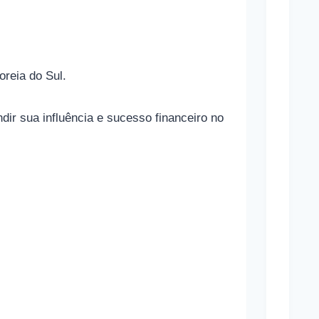
o
n
a
oreia do Sul.
m
a
r sua influência e sucesso financeiro no
s
a
p
o
s
t
a
s
e
s