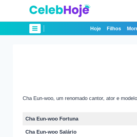
Pular
para
o
Conteúdo
Hoje
Filhos
Mor
Cha Eun-woo, um renomado cantor, ator e modelo s
Cha Eun-woo Fortuna
Cha Eun-woo Salário