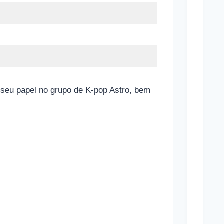
Brasi
Estã
Apos
Contr
Infla
seu papel no grupo de K-pop Astro, bem
C
o
m
o
f
u
n
c
i