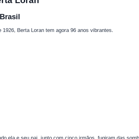
rta Loran
Brasil
1926, Berta Loran tem agora 96 ​​anos vibrantes.
do ela e seu pai, junto com cinco irmãos, fugiram das som