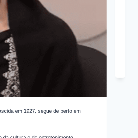
Tony
Hard
Cônj
Kim
Cattra
Cônj
nascida em 1927, segue de perto em
 da cultura e do entretenimento