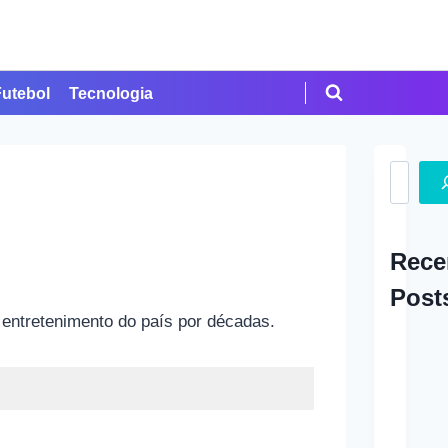
Futebol
Tecnologia
Search
Rece
Post
 entretenimento do país por décadas.
A Ap
em Cr
Como