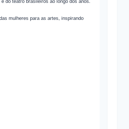
 do teatro brasileiros ao longo dos anos.
o
n
das mulheres para as artes, inspirando
a
m
a
s
a
p
o
s
t
a
s
e
s