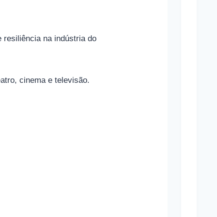
p
o
resiliência na indústria do
r
t
i
atro, cinema e televisão.
v
a
s
e
s
u
a
s
r
e