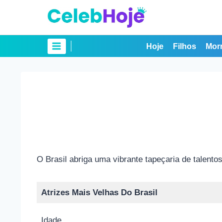
Pular
para
o
Conteúdo
Hoje
Filhos
Mor
O Brasil abriga uma vibrante tapeçaria de talent
Atrizes Mais Velhas Do Brasil
Idade