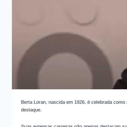
Berta Loran, nascida em 1926, é celebrada como 
destaque.
Suas extensas carreiras não apenas destacam sua