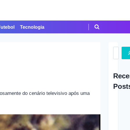
Futebol
Tecnologia
Search
Rece
Post
iosamente do cenário televisivo após uma
A Ap
em Cr
Como