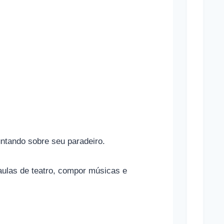
p
o
r
t
i
v
a
s
e
untando sobre seu paradeiro.
s
u
aulas de teatro, compor músicas e
a
s
r
e