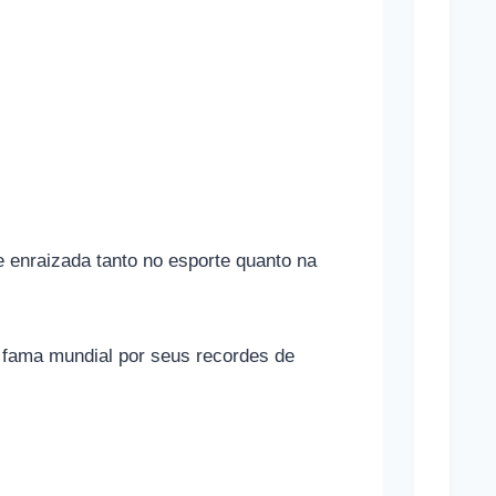
p
o
r
t
i
v
a
s
e enraizada tanto no esporte quanto na
e
s
 fama mundial por seus recordes de
u
a
s
r
e