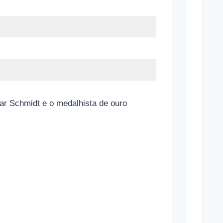
Brasi
Estã
Apos
Contr
Infla
C
ar Schmidt e o medalhista de ouro
o
m
o
f
u
n
c
i