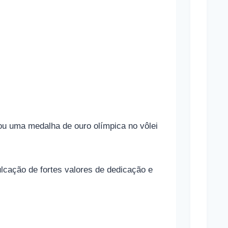
g
r
a
s
Mara
Marav
ou uma medalha de ouro olímpica no vôlei
Cônj
Sand
lcação de fortes valores de dedicação e
Bullo
Cônj