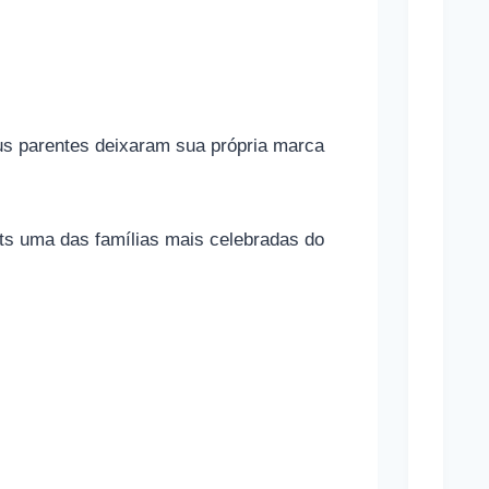
o
n
a
m
us parentes deixaram sua própria marca
a
s
a
ts uma das famílias mais celebradas do
p
o
s
t
a
s
e
s