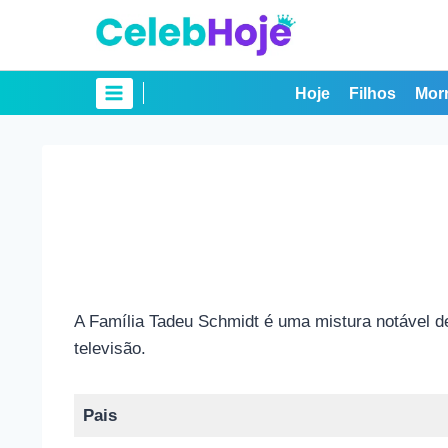
Pular
para
o
Conteúdo
Hoje
Filhos
Mor
A Família Tadeu Schmidt é uma mistura notável de 
televisão.
Pais