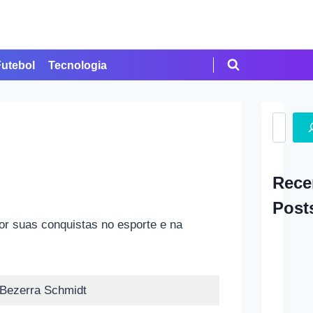
Futebol
Tecnologia
Search
Rece
Post
por suas conquistas no esporte e na
A Ap
em Cr
 Bezerra Schmidt
Como