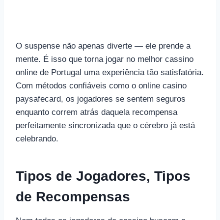
O suspense não apenas diverte — ele prende a
mente. É isso que torna jogar no melhor cassino
online de Portugal uma experiência tão satisfatória.
Com métodos confiáveis como o online casino
paysafecard, os jogadores se sentem seguros
enquanto correm atrás daquela recompensa
perfeitamente sincronizada que o cérebro já está
celebrando.
Tipos de Jogadores, Tipos
de Recompensas