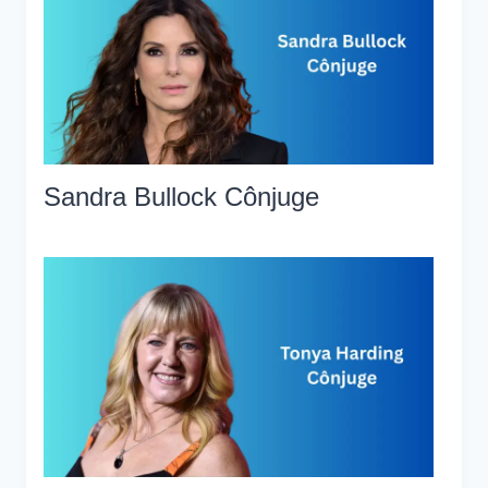
Sandra Bullock Cônjuge