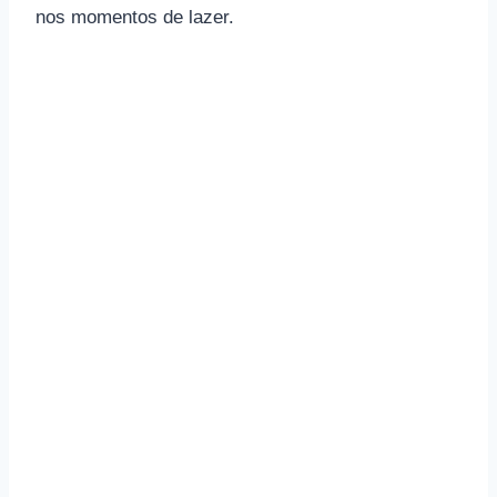
nos momentos de lazer.