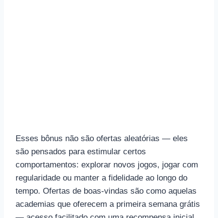
Esses bônus não são ofertas aleatórias — eles
são pensados para estimular certos
comportamentos: explorar novos jogos, jogar com
regularidade ou manter a fidelidade ao longo do
tempo. Ofertas de boas-vindas são como aquelas
academias que oferecem a primeira semana grátis
— acesso facilitado com uma recompensa inicial.