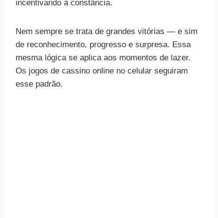
incentivando à constância.
Nem sempre se trata de grandes vitórias — e sim
de reconhecimento, progresso e surpresa. Essa
mesma lógica se aplica aos momentos de lazer.
Os jogos de cassino online no celular seguiram
esse padrão.