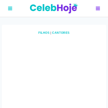
Pular
para
o
Conteúdo
FILHOS
|
CANTORES