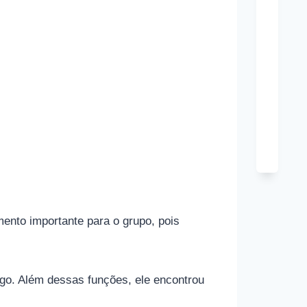
Tony
Hard
Cônj
Kim
Cattra
Cônj
mento importante para o grupo, pois
logo. Além dessas funções, ele encontrou