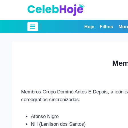
Pular
para
o
Conteúdo
Hoje
Filhos
Mor
Mem
Membros Grupo Dominó Antes E Depois, a icônica
coreografias sincronizadas.
Afonso Nigro
Nill (Lenilson dos Santos)