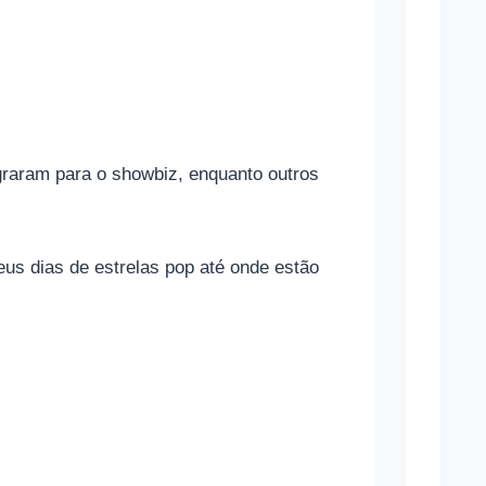
o
n
a
m
a
raram para o showbiz, enquanto outros
s
a
p
us dias de estrelas pop até onde estão
o
s
t
a
s
e
s