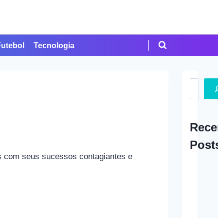
Futebol
Tecnologia
Search
Rece
Post
es com seus sucessos contagiantes e
A Ap
em Cr
Como