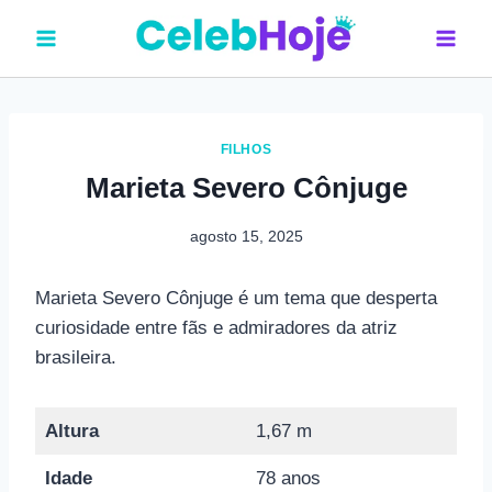
Pular
para
o
Conteúdo
FILHOS
Marieta Severo Cônjuge
agosto 15, 2025
Marieta Severo Cônjuge é um tema que desperta
curiosidade entre fãs e admiradores da atriz
brasileira.
Altura
1,67 m
Idade
78 anos