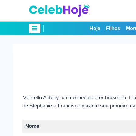
Pular
para
o
Conteúdo
Hoje
Filhos
Mor
Marcello Antony, um conhecido ator brasileiro, 
de Stephanie e Francisco durante seu primeiro c
Nome