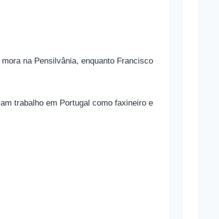
g
r
a
s
e mora na Pensilvânia, enquanto Francisco
Mara
ram trabalho em Portugal como faxineiro e
Marav
Cônj
Sand
Bullo
Cônj