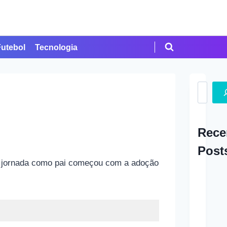
Futebol
Tecnologia
Search
Rece
Post
Sua jornada como pai começou com a adoção
A Ap
em Cr
Como