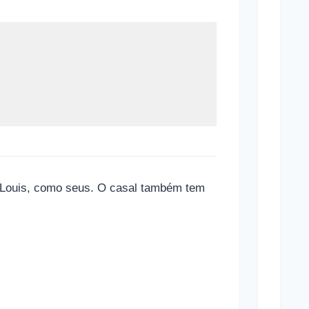
Brasi
Estã
Apos
Contr
Infla
C
o
m
 e Louis, como seus. O casal também tem
o
f
u
n
c
i