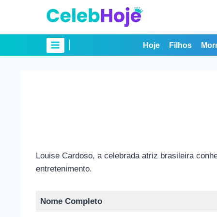
Pular
para
o
Conteúdo
Hoje
Filhos
Mor
Louise Cardoso, a celebrada atriz brasileira conh
entretenimento.
Nome Completo