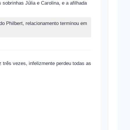
Brasi
 sobrinhas Júlia e Carolina, e a afilhada
Estã
Apos
do Philbert, relacionamento terminou em
Contr
Infla
C
 três vezes, infelizmente perdeu todas as
o
m
o
f
u
n
c
i