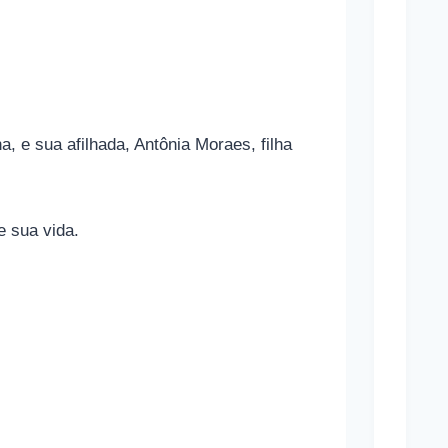
o
n
a
m
a
a, e sua afilhada, Antônia Moraes, filha
s
a
e sua vida.
p
o
s
t
a
s
e
s