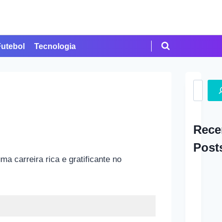
Futebol
Tecnologia
Search
Rece
Post
a carreira rica e gratificante no
A Ap
em Cr
Como