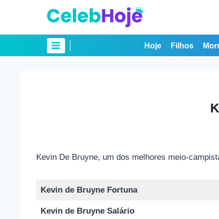
Pular
para
o
Conteúdo
Hoje
Filhos
Mor
K
Kevin De Bruyne, um dos melhores meio-campistas 
Kevin de Bruyne Fortuna
Kevin de Bruyne Salário