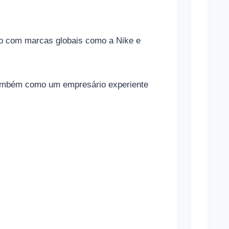
o
n
nio com marcas globais como a Nike e
a
m
a
 também como um empresário experiente
s
a
p
o
s
t
a
s
e
s