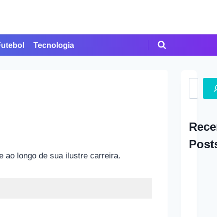
Futebol
Tecnologia
Search
Rece
Post
ao longo de sua ilustre carreira.
A Ap
em Cr
Como