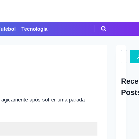
Futebol
Tecnologia
Search
Rece
Post
tragicamente após sofrer uma parada
A Ap
em Cr
Como