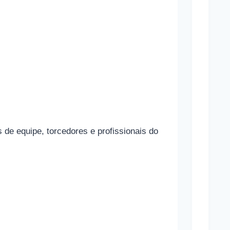
g
r
a
s
Mara
Marav
Cônj
de equipe, torcedores e profissionais do
Sand
Bullo
Cônj