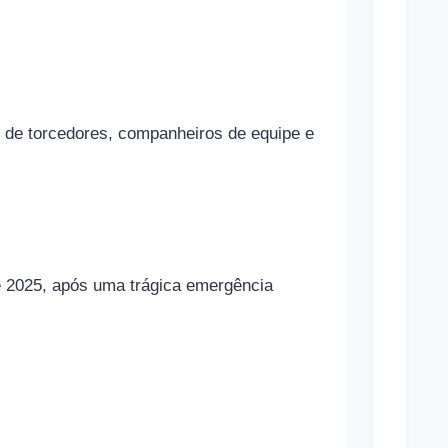
o
n
a
m
 de torcedores, companheiros de equipe e
a
s
a
p
o
de 2025, após uma trágica emergência
s
t
a
s
e
s