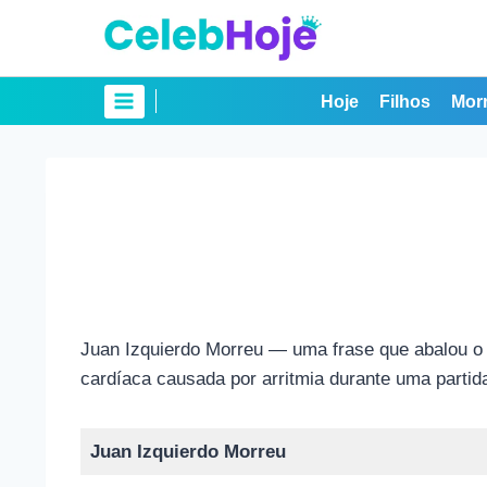
Pular
para
o
Conteúdo
Hoje
Filhos
Mor
Juan Izquierdo Morreu — uma frase que abalou o 
cardíaca causada por arritmia durante uma parti
Juan Izquierdo Morreu