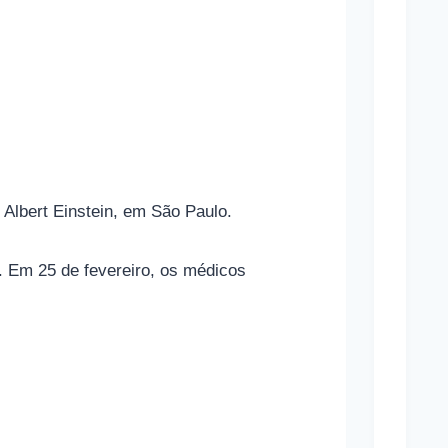
p
o
r
t
i
v
a
Albert Einstein, em São Paulo.
s
e
. Em 25 de fevereiro, os médicos
s
u
a
s
r
e