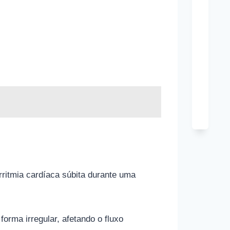
Tony
Hard
Cônj
Kim
Cattra
Cônj
rritmia cardíaca súbita durante uma
forma irregular, afetando o fluxo