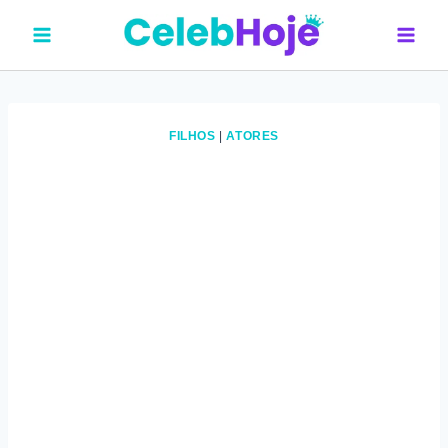
Pular
para
o
Conteúdo
FILHOS
|
ATORES