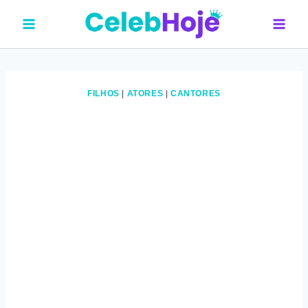
Pular
para
o
Conteúdo
FILHOS
|
ATORES
|
CANTORES