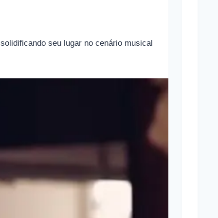
g
r
a
olidificando seu lugar no cenário musical
s
Mara
Marav
Cônj
Sand
Bullo
Cônj