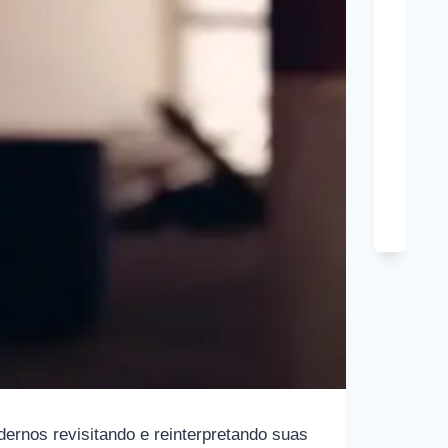
Tony
Hard
Cônj
Kim
Cattra
Cônj
ernos revisitando e reinterpretando suas