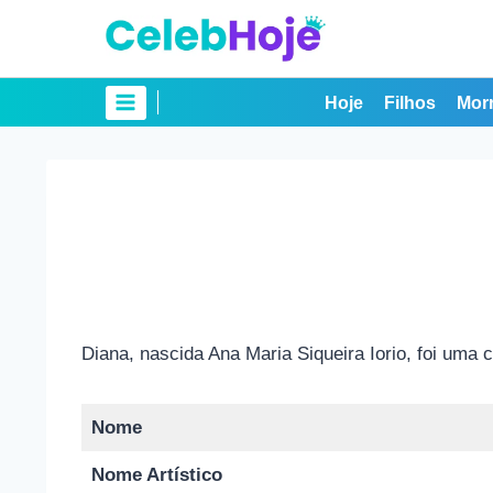
Pular
para
o
Conteúdo
Hoje
Filhos
Mor
Diana, nascida Ana Maria Siqueira Iorio, foi uma
Nome
Nome Artístico