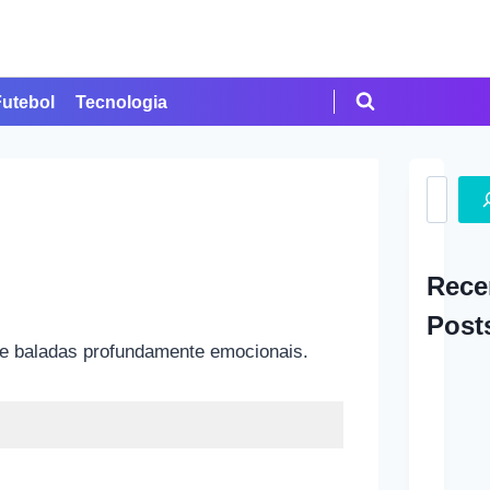
Futebol
Tecnologia
Search
Rece
Post
e e baladas profundamente emocionais.
A Ap
em Cr
Como