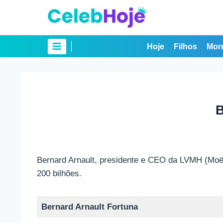
Pular
para
o
Conteúdo
Hoje
Filhos
Mor
B
Bernard Arnault, presidente e CEO da LVMH (Moët
200 bilhões.
Bernard Arnault Fortuna