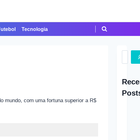
Futebol
Tecnologia
Search
Rece
Post
 do mundo, com uma fortuna superior a R$
A Ap
em Cr
Como