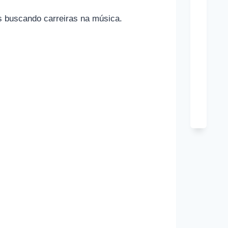
Tony
os buscando carreiras na música.
Hard
Cônj
Kim
Cattra
Cônj