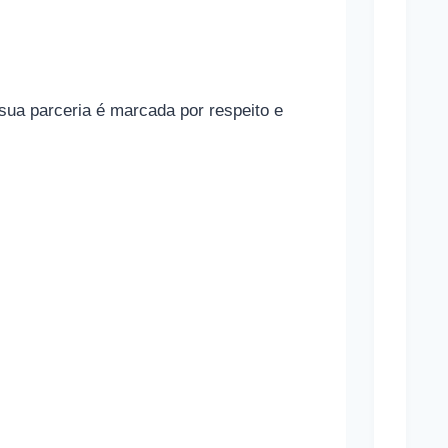
g
r
a
sua parceria é marcada por respeito e
s
Mara
Marav
Cônj
Sand
Bullo
Cônj