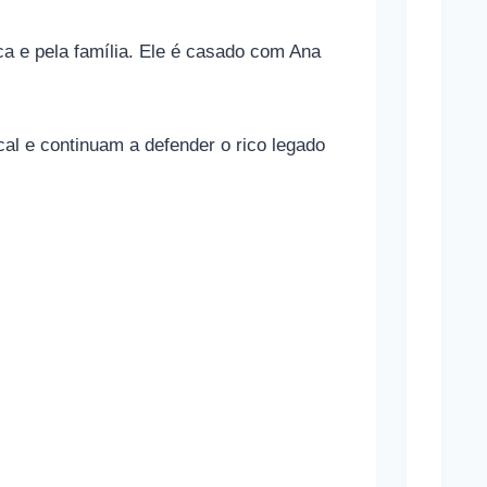
o
ca e pela família. Ele é casado com Ana
n
a
m
al e continuam a defender o rico legado
a
s
a
p
o
s
t
a
s
e
s