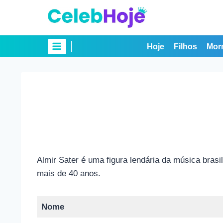
Pular
para
o
Conteúdo
Hoje
Filhos
Mor
Almir Sater é uma figura lendária da música brasi
mais de 40 anos.
Nome