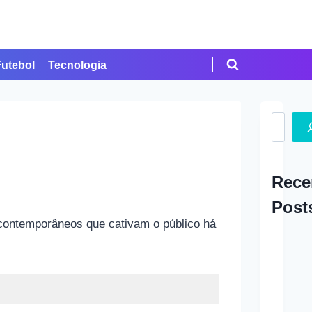
Futebol
Tecnologia
Search
Rece
Post
e contemporâneos que cativam o público há
A Ap
em Cr
Como