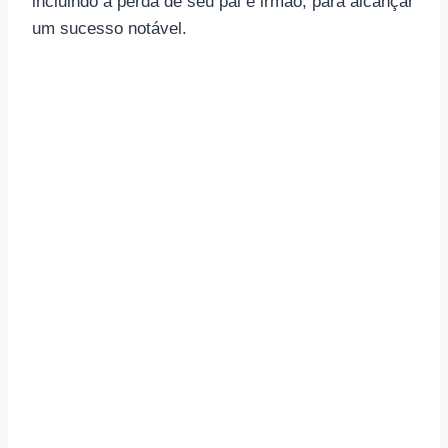
incluindo a perda de seu pai e irmão, para alcançar
um sucesso notável.